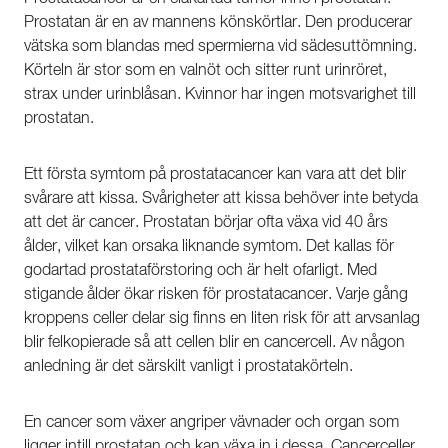
Prostatan är en av mannens könskörtlar. Den producerar
vätska som blandas med spermierna vid sädesuttömning.
Körteln är stor som en valnöt och sitter runt urinröret,
strax under urinblåsan. Kvinnor har ingen motsvarighet till
prostatan.
Ett första symtom på prostatacancer kan vara att det blir
svårare att kissa. Svårigheter att kissa behöver inte betyda
att det är cancer. Prostatan börjar ofta växa vid 40 års
ålder, vilket kan orsaka liknande symtom. Det kallas för
godartad prostataförstoring och är helt ofarligt. Med
stigande ålder ökar risken för prostatacancer. Varje gång
kroppens celler delar sig finns en liten risk för att arvsanlag
blir felkopierade så att cellen blir en cancercell. Av någon
anledning är det särskilt vanligt i prostatakörteln.
En cancer som växer angriper vävnader och organ som
ligger intill prostatan och kan växa in i dessa. Cancerceller