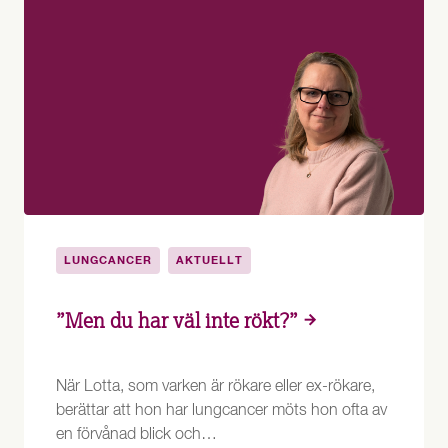
LUNGCANCER
AKTUELLT
”Men du har väl inte rökt?”
När Lotta, som varken är rökare eller ex-rökare,
berättar att hon har lungcancer möts hon ofta av
en förvånad blick och…