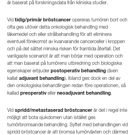
är baserat på forskningsdata från kliniska studier.
tidig/primär bröstcancer
Vid
opereras tumören bort och
ofta ges utöver detta onkologisk behandling med
läkemedel och eller strålbehandling för att eliminera
eventuell förekomst av kvarvarande cancerceller i kroppen
och på det sättet minska risken för framtida återfall. Det
vanligaste scenariot är att man börjar med operation och
att man baserat på tumörens utbredning och biologiska
postoperativ behandling
egenskaper erbjuder
(även
adjuvant behandling
kallat
). Ibland ges dock en del av
den onkologiska behandlingen redan före operationen, så
preoperativ
neoadjuvant behandling
kallad
eller
.
spridd/metastaserad bröstcancer
Vid
är det i regel inte
möjligt att bota sjukdomen utan istället ges
tumörbromsande behandling. Syftet med behandlingen vid
spridd bröstcancer är att bromsa tumörväxten och därmed