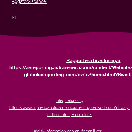
Äggstockscancer
KLL
Rapportera biverkningar
https://aereporting.astrazeneca.com/content/Website
globalaereporting-com/sv/sv/home.html?Sweden
Integritetspolicy
https://www.azprivacy.astrazeneca.com/europe/sweden/se/privacy-
notices.html, Extern länk
Juridisk information och användarvillkor