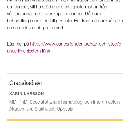
Hit kan man vända sig om man har frågor och funderingar
om cancer, vill ha stöd eller skriftlig information från
vårdpersonal med kunskap om cancer. Råd om
behandling i enskilda fall ges inte. Här kan man också söka
en samtalsvän att prata med.
Läs mer på
https://www.cancerfonden.se/rad-och-stod/c
ancerlinjen
Extern länk
Granskad av:
KARIN LARSSON
MD, PhD, Specialistläkare hematologi och internmedicin
Akademiska Sjukhuset, Uppsala