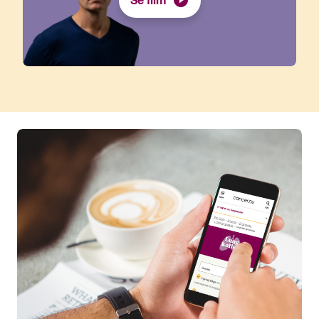
Se film
tid.”