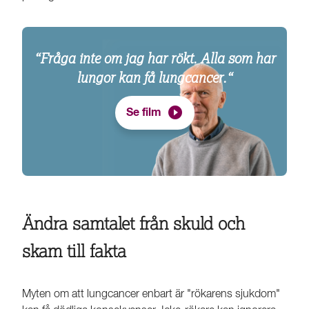
“Fråga inte om jag har rökt. Alla som har
lungor kan få lungcancer.“
Se film
Ändra samtalet från skuld och
skam till fakta
Myten om att lungcancer enbart är "rökarens sjukdom"