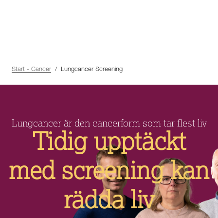
Start - Cancer
Lungcancer Screening
Lungcancer är den cancerform som tar flest liv
Tidig upptäckt
med screening kan
rädda liv