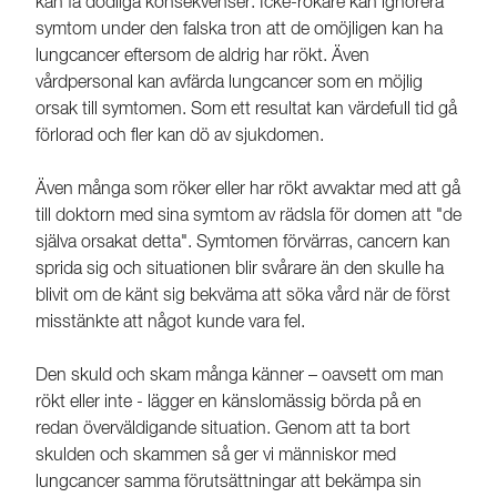
kan få dödliga konsekvenser. Icke-rökare kan ignorera
symtom under den falska tron att de omöjligen kan ha
lungcancer eftersom de aldrig har rökt. Även
vårdpersonal kan avfärda lungcancer som en möjlig
orsak till symtomen. Som ett resultat kan värdefull tid gå
förlorad och fler kan dö av sjukdomen.
Även många som röker eller har rökt avvaktar med att gå
till doktorn med sina symtom av rädsla för domen att "de
själva orsakat detta". Symtomen förvärras, cancern kan
sprida sig och situationen blir svårare än den skulle ha
blivit om de känt sig bekväma att söka vård när de först
misstänkte att något kunde vara fel.
Den skuld och skam många känner – oavsett om man
rökt eller inte - lägger en känslomässig börda på en
redan överväldigande situation. Genom att ta bort
skulden och skammen så ger vi människor med
lungcancer samma förutsättningar att bekämpa sin