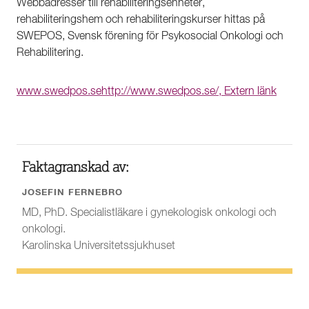
Webbadresser till rehabiliteringsenheter,
rehabiliteringshem och rehabiliteringskurser hittas på
SWEPOS, Svensk förening för Psykosocial Onkologi och
Rehabilitering.
www.swedpos.se
http://www.swedpos.se/, Extern länk
Faktagranskad av:
JOSEFIN FERNEBRO
MD, PhD. Specialistläkare i gynekologisk onkologi och
onkologi.
Karolinska Universitetssjukhuset